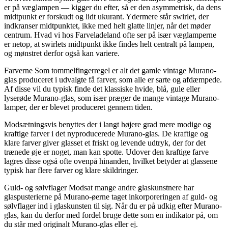
er på væglampen — kigger du efter, så er den asymmetrisk, da dens
midtpunkt er forskudt og lidt ukurant. Ydermere står swirlet, der
indkranser midtpunktet, ikke med helt glatte linjer, når det møder
centrum. Hvad vi hos Farveladeland ofte ser på især væglamperne
er netop, at swirlets midtpunkt ikke findes helt centralt på lampen,
og mønstret derfor også kan variere.
Farverne Som tommelfingerregel er alt det gamle vintage Murano-
glas produceret i udvalgte få farver, som alle er sarte og afdæmpede.
Af disse vil du typisk finde det klassiske hvide, blå, gule eller
lyserøde Murano-glas, som især præger de mange vintage Murano-
lamper, der er blevet produceret gennem tiden.
Modsætningsvis benyttes der i langt højere grad mere modige og
kraftige farver i det nyproducerede Murano-glas. De kraftige og
klare farver giver glasset et friskt og levende udtryk, der for det
trænede øje er noget, man kan spotte. Udover den kraftige farve
lagres disse også ofte ovenpå hinanden, hvilket betyder at glassene
typisk har flere farver og klare skildringer.
Guld- og sølvflager Modsat mange andre glaskunstnere har
glaspusterierne på Murano-øerne taget inkorporeringen af guld- og
sølvflager ind i glaskunsten til sig. Når du er på udkig efter Murano-
glas, kan du derfor med fordel bruge dette som en indikator på, om
du står med originalt Murano-glas eller ej.