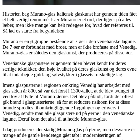
Historien bag Murano-glas Italiensk glaskunst har gennem tiden fået
et helt særligt renommé. Især Murano er et ord, der ligger på alles
læber, men ikke mange kan helt redegøre for, hvad der refereres til.
Så lad os starte fra begyndelsen.
Murano er en ø-gruppe bestående af 7 øer i den venetianske lagune.
De 7 øer er forbundet med broer, men er ikke brofaste med Venedig.
Murano-glas er således den glaskunst, der produceres på disse øer.
Venetianske glaspustere er gennem tiden blevet kendt for deres
særlige teknikker, den høje kvalitet på deres glaskunst og deres evne
til at indarbejde guld- og sølvstykker i glassets forskellige lag.
Imens glaspusterne i regionen omkring Venedig har arbejdet med
glas siden år 800, så var det først i 1300-tallet, at de blev tvunget til
ved lov at flytte til Murano-øerne. Det blev påbudt, fordi der oftest
gik brand i glaspusterierne, så for at reducere risikoen for at disse
brande spredtes til omkringliggende bygninger og erhverv i
Venedig, sendte man alle glaspustere ud på øerne i den venetianske
lagune. Deraf kom det altså til at hedde Murano-glas.
I dag produceres der stadig Murano-glas på øerne, men desværre er
mange af de gamle kendetegn gået tabt i moderniseringen af