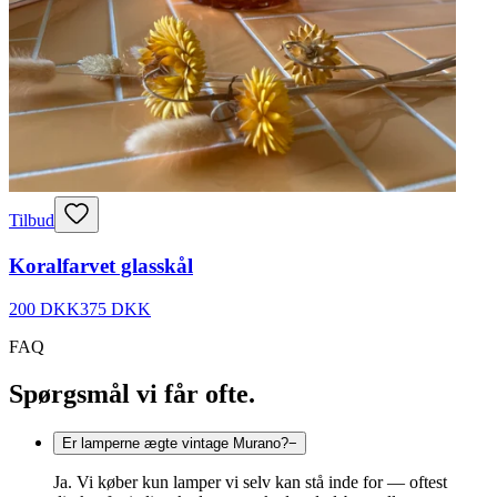
Tilbud
Koralfarvet glasskål
200 DKK
375 DKK
FAQ
Spørgsmål vi får ofte.
Er lamperne ægte vintage Murano?
−
Ja. Vi køber kun lamper vi selv kan stå inde for — oftest