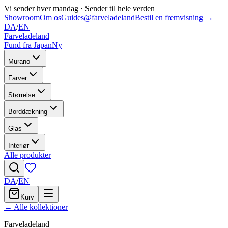
Vi sender hver mandag
·
Sender til hele verden
Showroom
Om os
Guides
@farveladeland
Bestil en fremvisning
→
DA
/
EN
Farveladeland
Fund fra Japan
Ny
Murano
Farver
Størrelse
Borddækning
Glas
Interiør
Alle produkter
DA
/
EN
Kurv
← Alle kollektioner
Farveladeland