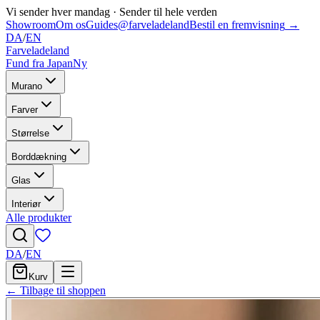
Vi sender hver mandag
·
Sender til hele verden
Showroom
Om os
Guides
@farveladeland
Bestil en fremvisning
→
DA
/
EN
Farveladeland
Fund fra Japan
Ny
Murano
Farver
Størrelse
Borddækning
Glas
Interiør
Alle produkter
DA
/
EN
Kurv
← Tilbage til shoppen