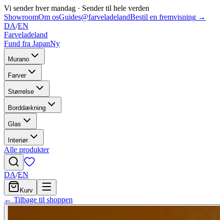
Vi sender hver mandag
·
Sender til hele verden
Showroom
Om os
Guides
@farveladeland
Bestil en fremvisning
→
DA
/
EN
Farveladeland
Fund fra Japan
Ny
Murano
Farver
Størrelse
Borddækning
Glas
Interiør
Alle produkter
DA
/
EN
Kurv
← Tilbage til shoppen