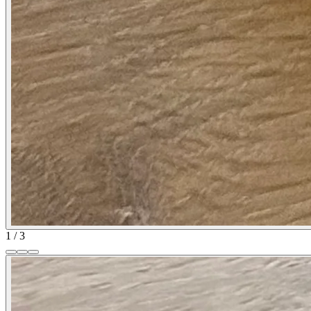
1
/
3