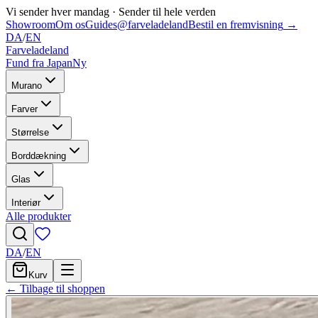
Vi sender hver mandag
·
Sender til hele verden
Showroom
Om os
Guides
@farveladeland
Bestil en fremvisning
→
DA
/
EN
Farveladeland
Fund fra Japan
Ny
Murano
Farver
Størrelse
Borddækning
Glas
Interiør
Alle produkter
DA
/
EN
Kurv
← Tilbage til shoppen