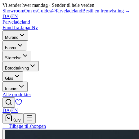
Vi sender hver mandag
·
Sender til hele verden
Showroom
Om os
Guides
@farveladeland
Bestil en fremvisning
→
DA
/
EN
Farveladeland
Fund fra Japan
Ny
Murano
Farver
Størrelse
Borddækning
Glas
Interiør
Alle produkter
DA
/
EN
Kurv
← Tilbage til shoppen