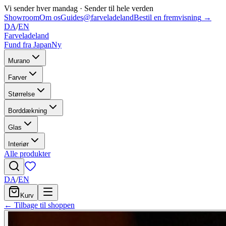
Vi sender hver mandag
·
Sender til hele verden
Showroom
Om os
Guides
@farveladeland
Bestil en fremvisning
→
DA
/
EN
Farveladeland
Fund fra Japan
Ny
Murano
Farver
Størrelse
Borddækning
Glas
Interiør
Alle produkter
DA
/
EN
Kurv
← Tilbage til shoppen