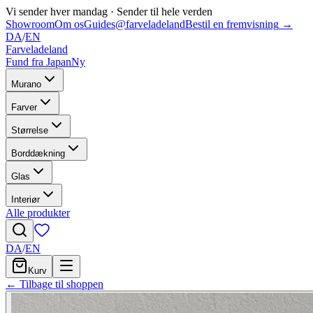
Vi sender hver mandag
·
Sender til hele verden
Showroom
Om os
Guides
@farveladeland
Bestil en fremvisning
→
DA
/
EN
Farveladeland
Fund fra Japan
Ny
Murano
Farver
Størrelse
Borddækning
Glas
Interiør
Alle produkter
DA
/
EN
Kurv
← Tilbage til shoppen