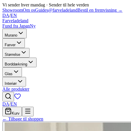
Vi sender hver mandag
·
Sender til hele verden
Showroom
Om os
Guides
@farveladeland
Bestil en fremvisning
→
DA
/
EN
Farveladeland
Fund fra Japan
Ny
Murano
Farver
Størrelse
Borddækning
Glas
Interiør
Alle produkter
DA
/
EN
Kurv
← Tilbage til shoppen