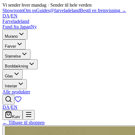
Vi sender hver mandag
·
Sender til hele verden
Showroom
Om os
Guides
@farveladeland
Bestil en fremvisning
→
DA
/
EN
Farveladeland
Fund fra Japan
Ny
Murano
Farver
Størrelse
Borddækning
Glas
Interiør
Alle produkter
DA
/
EN
Kurv
← Tilbage til shoppen