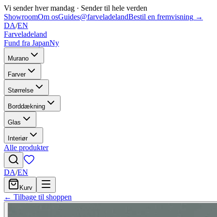
Vi sender hver mandag
·
Sender til hele verden
Showroom
Om os
Guides
@farveladeland
Bestil en fremvisning
→
DA
/
EN
Farveladeland
Fund fra Japan
Ny
Murano
Farver
Størrelse
Borddækning
Glas
Interiør
Alle produkter
DA
/
EN
Kurv
← Tilbage til shoppen