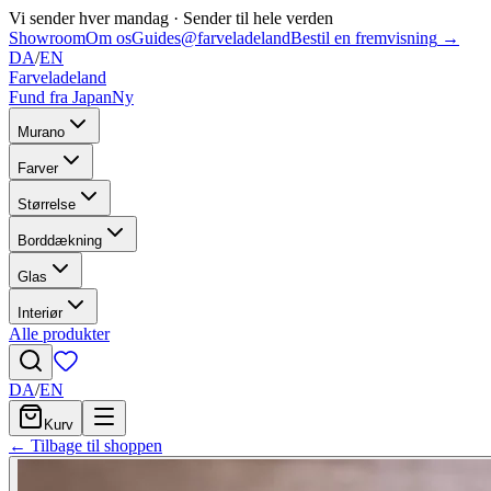
Vi sender hver mandag
·
Sender til hele verden
Showroom
Om os
Guides
@farveladeland
Bestil en fremvisning
→
DA
/
EN
Farveladeland
Fund fra Japan
Ny
Murano
Farver
Størrelse
Borddækning
Glas
Interiør
Alle produkter
DA
/
EN
Kurv
← Tilbage til shoppen