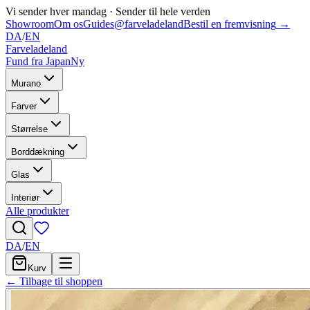
Vi sender hver mandag
·
Sender til hele verden
Showroom
Om os
Guides
@farveladeland
Bestil en fremvisning
→
DA
/
EN
Farveladeland
Fund fra Japan
Ny
Murano
Farver
Størrelse
Borddækning
Glas
Interiør
Alle produkter
DA
/
EN
Kurv
← Tilbage til shoppen