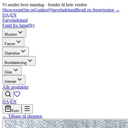
Vi sender hver mandag
·
Sender til hele verden
Showroom
Om os
Guides
@farveladeland
Bestil en fremvisning
→
DA
/
EN
Farveladeland
Fund fra Japan
Ny
Murano
Farver
Størrelse
Borddækning
Glas
Interiør
Alle produkter
DA
/
EN
Kurv
← Tilbage til shoppen