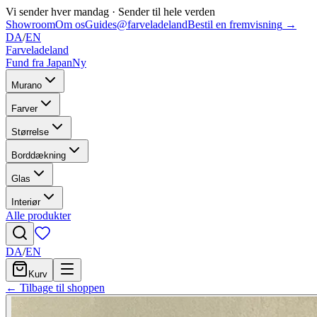
Vi sender hver mandag
·
Sender til hele verden
Showroom
Om os
Guides
@farveladeland
Bestil en fremvisning
→
DA
/
EN
Farveladeland
Fund fra Japan
Ny
Murano
Farver
Størrelse
Borddækning
Glas
Interiør
Alle produkter
DA
/
EN
Kurv
← Tilbage til shoppen