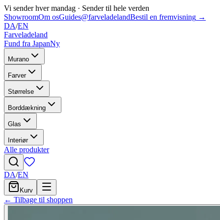
Vi sender hver mandag
·
Sender til hele verden
Showroom
Om os
Guides
@farveladeland
Bestil en fremvisning
→
DA
/
EN
Farveladeland
Fund fra Japan
Ny
Murano
Farver
Størrelse
Borddækning
Glas
Interiør
Alle produkter
DA
/
EN
Kurv
← Tilbage til shoppen