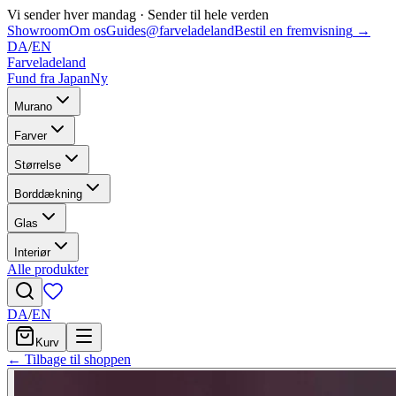
Vi sender hver mandag
·
Sender til hele verden
Showroom
Om os
Guides
@farveladeland
Bestil en fremvisning
→
DA
/
EN
Farveladeland
Fund fra Japan
Ny
Murano
Farver
Størrelse
Borddækning
Glas
Interiør
Alle produkter
DA
/
EN
Kurv
← Tilbage til shoppen