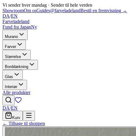
Vi sender hver mandag
·
Sender til hele verden
Showroom
Om os
Guides
@farveladeland
Bestil en fremvisning
→
DA
/
EN
Farveladeland
Fund fra Japan
Ny
Murano
Farver
Størrelse
Borddækning
Glas
Interiør
Alle produkter
DA
/
EN
Kurv
← Tilbage til shoppen