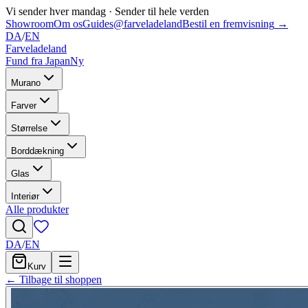
Vi sender hver mandag
·
Sender til hele verden
Showroom
Om os
Guides
@farveladeland
Bestil en fremvisning
→
DA
/
EN
Farveladeland
Fund fra Japan
Ny
Murano
Farver
Størrelse
Borddækning
Glas
Interiør
Alle produkter
DA
/
EN
Kurv
← Tilbage til shoppen