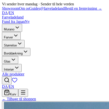
Vi sender hver mandag
·
Sender til hele verden
Showroom
Om os
Guides
@farveladeland
Bestil en fremvisning
→
DA
/
EN
Farveladeland
Fund fra Japan
Ny
Murano
Farver
Størrelse
Borddækning
Glas
Interiør
Alle produkter
DA
/
EN
Kurv
← Tilbage til shoppen