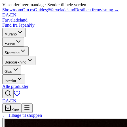
Vi sender hver mandag
·
Sender til hele verden
Showroom
Om os
Guides
@farveladeland
Bestil en fremvisning
→
DA
/
EN
Farveladeland
Fund fra Japan
Ny
Murano
Farver
Størrelse
Borddækning
Glas
Interiør
Alle produkter
DA
/
EN
Kurv
← Tilbage til shoppen