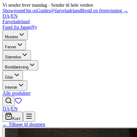
Vi sender hver mandag
·
Sender til hele verden
Showroom
Om os
Guides
@farveladeland
Bestil en fremvisning
→
DA
/
EN
Farveladeland
Fund fra Japan
Ny
Murano
Farver
Størrelse
Borddækning
Glas
Interiør
Alle produkter
DA
/
EN
Kurv
← Tilbage til shoppen