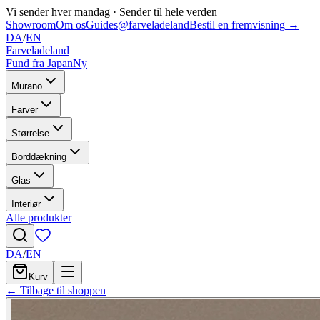
Vi sender hver mandag
·
Sender til hele verden
Showroom
Om os
Guides
@farveladeland
Bestil en fremvisning
→
DA
/
EN
Farveladeland
Fund fra Japan
Ny
Murano
Farver
Størrelse
Borddækning
Glas
Interiør
Alle produkter
DA
/
EN
Kurv
← Tilbage til shoppen