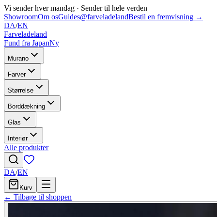
Vi sender hver mandag
·
Sender til hele verden
Showroom
Om os
Guides
@farveladeland
Bestil en fremvisning
→
DA
/
EN
Farveladeland
Fund fra Japan
Ny
Murano
Farver
Størrelse
Borddækning
Glas
Interiør
Alle produkter
DA
/
EN
Kurv
← Tilbage til shoppen