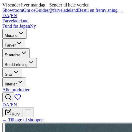
Vi sender hver mandag
·
Sender til hele verden
Showroom
Om os
Guides
@farveladeland
Bestil en fremvisning
→
DA
/
EN
Farveladeland
Fund fra Japan
Ny
Murano
Farver
Størrelse
Borddækning
Glas
Interiør
Alle produkter
DA
/
EN
Kurv
← Tilbage til shoppen