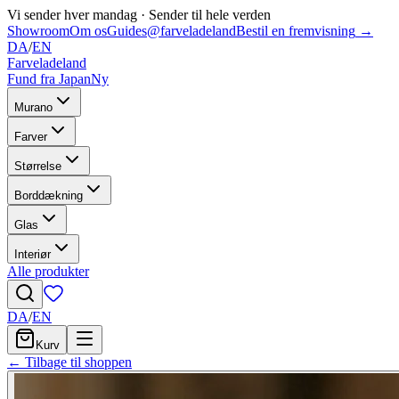
Vi sender hver mandag
·
Sender til hele verden
Showroom
Om os
Guides
@farveladeland
Bestil en fremvisning
→
DA
/
EN
Farveladeland
Fund fra Japan
Ny
Murano
Farver
Størrelse
Borddækning
Glas
Interiør
Alle produkter
DA
/
EN
Kurv
← Tilbage til shoppen