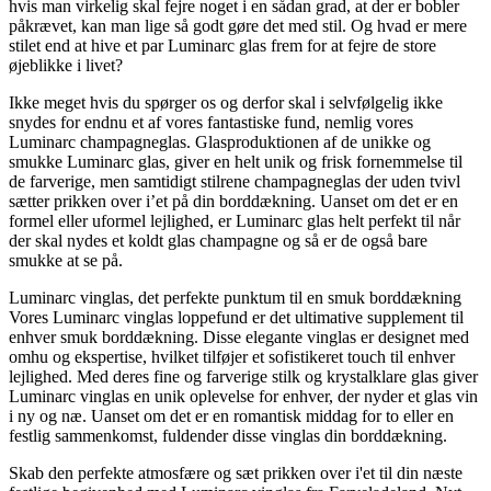
hvis man virkelig skal fejre noget i en sådan grad, at der er bobler
påkrævet, kan man lige så godt gøre det med stil. Og hvad er mere
stilet end at hive et par Luminarc glas frem for at fejre de store
øjeblikke i livet?
Ikke meget hvis du spørger os og derfor skal i selvfølgelig ikke
snydes for endnu et af vores fantastiske fund, nemlig vores
Luminarc champagneglas. Glasproduktionen af de unikke og
smukke Luminarc glas, giver en helt unik og frisk fornemmelse til
de farverige, men samtidigt stilrene champagneglas der uden tvivl
sætter prikken over i’et på din borddækning. Uanset om det er en
formel eller uformel lejlighed, er Luminarc glas helt perfekt til når
der skal nydes et koldt glas champagne og så er de også bare
smukke at se på.
Luminarc vinglas, det perfekte punktum til en smuk borddækning
Vores Luminarc vinglas loppefund er det ultimative supplement til
enhver smuk borddækning. Disse elegante vinglas er designet med
omhu og ekspertise, hvilket tilføjer et sofistikeret touch til enhver
lejlighed. Med deres fine og farverige stilk og krystalklare glas giver
Luminarc vinglas en unik oplevelse for enhver, der nyder et glas vin
i ny og næ. Uanset om det er en romantisk middag for to eller en
festlig sammenkomst, fuldender disse vinglas din borddækning.
Skab den perfekte atmosfære og sæt prikken over i'et til din næste