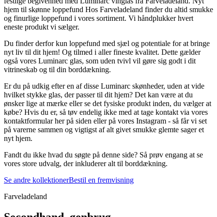
festlige begivenhed med Luminarc vinglas fra Farveladeland. Nyt
hjem til skønne loppefund Hos Farveladeland finder du altid smukke
og finurlige loppefund i vores sortiment. Vi håndplukker hvert
eneste produkt vi sælger.
Du finder derfor kun loppefund med sjæl og potentiale for at bringe
nyt liv til dit hjem! Og tilmed i aller fineste kvalitet. Dette gælder
også vores Luminarc glas, som uden tvivl vil gøre sig godt i dit
vitrineskab og til din borddækning.
Er du på udkig efter en af disse Luminarc skønheder, uden at vide
hvilket stykke glas, der passer til dit hjem? Det kan være at du
ønsker lige at mærke eller se det fysiske produkt inden, du vælger at
købe? Hvis du er, så tøv endelig ikke med at tage kontakt via vores
kontaktformular her på siden eller på vores Instagram - så får vi set
på varerne sammen og vigtigst af alt givet smukke glemte sager et
nyt hjem.
Fandt du ikke hvad du søgte på denne side? Så prøv engang at se
vores store udvalg, der inkluderer alt til borddækning.
Se andre kollektioner
Bestil en fremvisning
Farveladeland