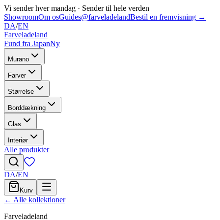
Vi sender hver mandag
·
Sender til hele verden
Showroom
Om os
Guides
@farveladeland
Bestil en fremvisning
→
DA
/
EN
Farveladeland
Fund fra Japan
Ny
Murano
Farver
Størrelse
Borddækning
Glas
Interiør
Alle produkter
DA
/
EN
Kurv
← Alle kollektioner
Farveladeland