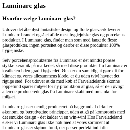
Luminarc glas
Hvorfor vælge Luminarc glas?
Udover det åbenlyst fantastiske design og flotte glasværk leverer
Luminarc brandet også et af de mest hygiejniske glas og porcelæns
produkter. I Luminarc glas, finder man som med langt de fleste
glasprodukter, ingen porøsitet og derfor er disse produkter 100%
hygiejniske.
Selv porcelænsprodukterne fra Luminarc er det mindst porøse
stykke keramik på markedet, så med disse produkter fra Luminarc er
kvaliteten i den grad i højsædet! Ønsker du samtidig at gøre dit for
klimaet og vores allesammens klode, er du uden tvivl havnet det
rigtige sted. For udover at du med køb af Farveladelands skønne
loppefund sparer miljøet for ny produktion af glas, så er de i øvrigt
allerede producerede glas fra Luminarc skabt med omtanke for
miljøet.
Luminarc glas er nemlig produceret på baggrund af cirkulær
økonomi og bæredygtige principper, uden at gå på kompromis med
det smukke design - det kalder vi en win-win! Hos Farveladeland
elsker vi Luminarc glas Ikke nok med at vores sortiment af
Luminarc glas er skønne fund, der passer perfekt ind i din