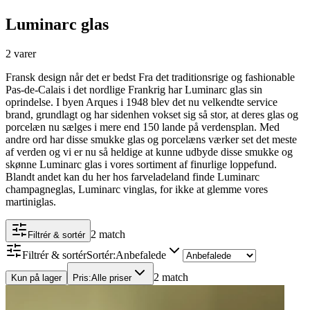
Luminarc glas
2 varer
Fransk design når det er bedst Fra det traditionsrige og fashionable
Pas-de-Calais i det nordlige Frankrig har Luminarc glas sin
oprindelse. I byen Arques i 1948 blev det nu velkendte service
brand, grundlagt og har sidenhen vokset sig så stor, at deres glas og
porcelæn nu sælges i mere end 150 lande på verdensplan. Med
andre ord har disse smukke glas og porcelæns værker set det meste
af verden og vi er nu så heldige at kunne udbyde disse smukke og
skønne Luminarc glas i vores sortiment af finurlige loppefund.
Blandt andet kan du her hos farveladeland finde Luminarc
champagneglas, Luminarc vinglas, for ikke at glemme vores
martiniglas.
2 match
Filtrér & sortér
Filtrér & sortér
Sortér
:
Anbefalede
2 match
Kun på lager
Pris
:
Alle priser