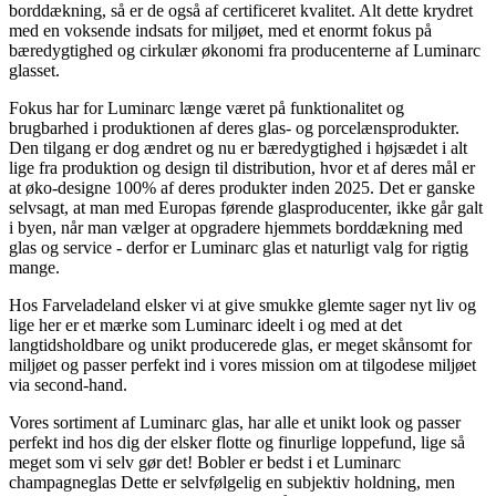
borddækning, så er de også af certificeret kvalitet. Alt dette krydret
med en voksende indsats for miljøet, med et enormt fokus på
bæredygtighed og cirkulær økonomi fra producenterne af Luminarc
glasset.
Fokus har for Luminarc længe været på funktionalitet og
brugbarhed i produktionen af deres glas- og porcelænsprodukter.
Den tilgang er dog ændret og nu er bæredygtighed i højsædet i alt
lige fra produktion og design til distribution, hvor et af deres mål er
at øko-designe 100% af deres produkter inden 2025. Det er ganske
selvsagt, at man med Europas førende glasproducenter, ikke går galt
i byen, når man vælger at opgradere hjemmets borddækning med
glas og service - derfor er Luminarc glas et naturligt valg for rigtig
mange.
Hos Farveladeland elsker vi at give smukke glemte sager nyt liv og
lige her er et mærke som Luminarc ideelt i og med at det
langtidsholdbare og unikt producerede glas, er meget skånsomt for
miljøet og passer perfekt ind i vores mission om at tilgodese miljøet
via second-hand.
Vores sortiment af Luminarc glas, har alle et unikt look og passer
perfekt ind hos dig der elsker flotte og finurlige loppefund, lige så
meget som vi selv gør det! Bobler er bedst i et Luminarc
champagneglas Dette er selvfølgelig en subjektiv holdning, men