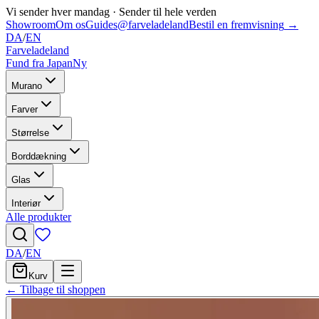
Vi sender hver mandag
·
Sender til hele verden
Showroom
Om os
Guides
@farveladeland
Bestil en fremvisning
→
DA
/
EN
Farveladeland
Fund fra Japan
Ny
Murano
Farver
Størrelse
Borddækning
Glas
Interiør
Alle produkter
DA
/
EN
Kurv
← Tilbage til shoppen