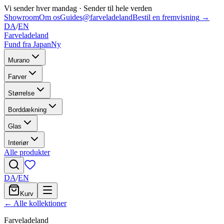
Vi sender hver mandag
·
Sender til hele verden
Showroom
Om os
Guides
@farveladeland
Bestil en fremvisning
→
DA
/
EN
Farveladeland
Fund fra Japan
Ny
Murano
Farver
Størrelse
Borddækning
Glas
Interiør
Alle produkter
DA
/
EN
Kurv
← Alle kollektioner
Farveladeland