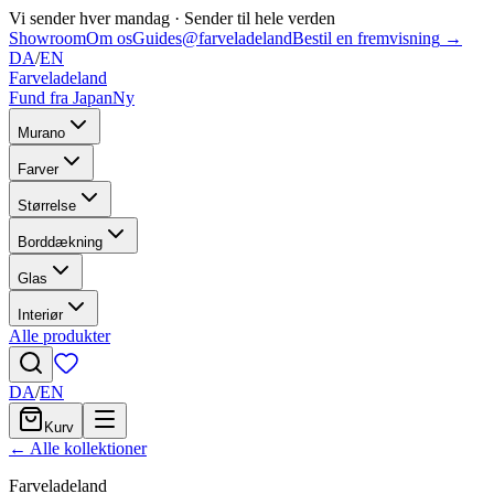
Vi sender hver mandag
·
Sender til hele verden
Showroom
Om os
Guides
@farveladeland
Bestil en fremvisning
→
DA
/
EN
Farveladeland
Fund fra Japan
Ny
Murano
Farver
Størrelse
Borddækning
Glas
Interiør
Alle produkter
DA
/
EN
Kurv
← Alle kollektioner
Farveladeland