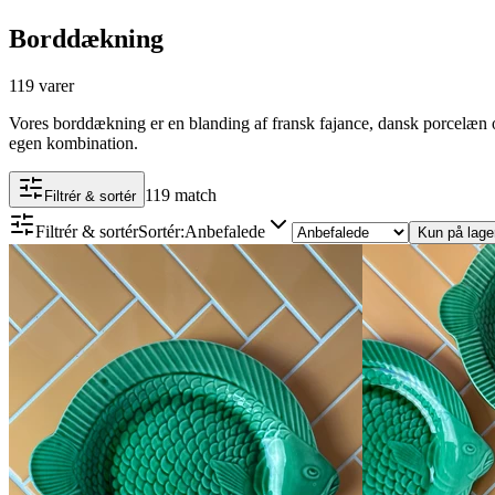
Borddækning
119 varer
Vores borddækning er en blanding af fransk fajance, dansk porcelæn og
egen kombination.
119 match
Filtrér & sortér
Filtrér & sortér
Sortér
:
Anbefalede
Kun på lage