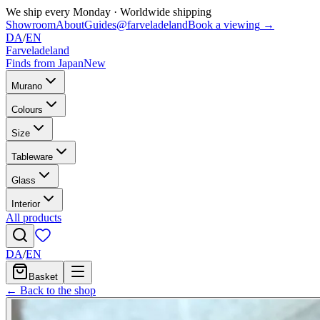
We ship every Monday
·
Worldwide shipping
Showroom
About
Guides
@farveladeland
Book a viewing
→
DA
/
EN
Farveladeland
Finds from Japan
New
Murano
Colours
Size
Tableware
Glass
Interior
All products
DA
/
EN
Basket
← Back to the shop