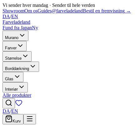
Vi sender hver mandag
·
Sender til hele verden
Showroom
Om os
Guides
@farveladeland
Bestil en fremvisning
→
DA
/
EN
Farveladeland
Fund fra Japan
Ny
Murano
Farver
Størrelse
Borddækning
Glas
Interiør
Alle produkter
DA
/
EN
Kurv