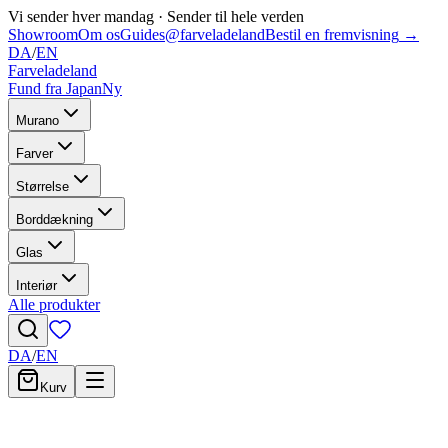
Vi sender hver mandag
·
Sender til hele verden
Showroom
Om os
Guides
@farveladeland
Bestil en fremvisning
→
DA
/
EN
Farveladeland
Fund fra Japan
Ny
Murano
Farver
Størrelse
Borddækning
Glas
Interiør
Alle produkter
DA
/
EN
Kurv