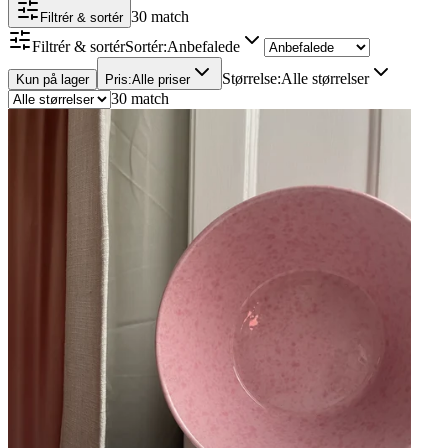
30 match
Filtrér & sortér
Filtrér & sortér
Sortér
:
Anbefalede
Størrelse
:
Alle størrelser
Kun på lager
Pris
:
Alle priser
30 match