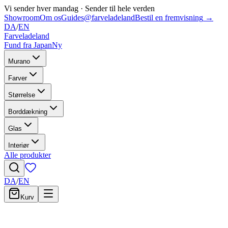
Vi sender hver mandag
·
Sender til hele verden
Showroom
Om os
Guides
@farveladeland
Bestil en fremvisning
→
DA
/
EN
Farveladeland
Fund fra Japan
Ny
Murano
Farver
Størrelse
Borddækning
Glas
Interiør
Alle produkter
DA
/
EN
Kurv