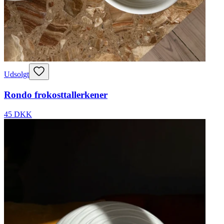
Udsolgt
Rondo frokosttallerkener
45 DKK