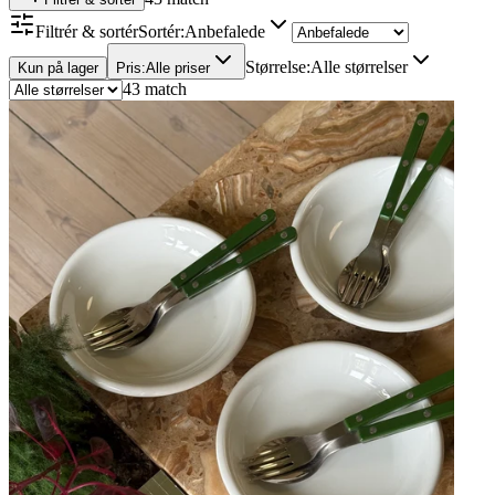
Filtrér & sortér
Sortér
:
Anbefalede
Størrelse
:
Alle størrelser
Kun på lager
Pris
:
Alle priser
43 match