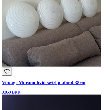
Vintage Murano hvid swirl plafond 38cm
3.850 DKK