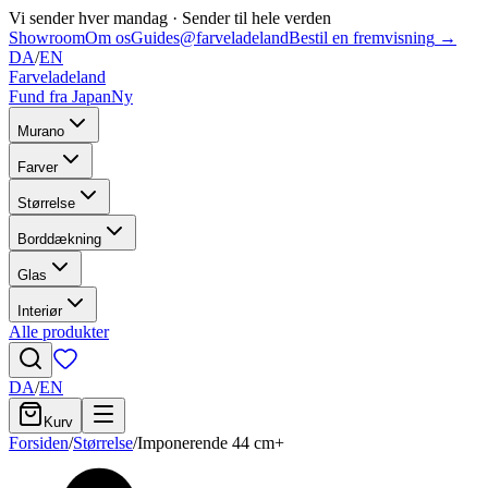
Vi sender hver mandag
·
Sender til hele verden
Showroom
Om os
Guides
@farveladeland
Bestil en fremvisning
→
DA
/
EN
Farveladeland
Fund fra Japan
Ny
Murano
Farver
Størrelse
Borddækning
Glas
Interiør
Alle produkter
DA
/
EN
Kurv
Forsiden
/
Størrelse
/
Imponerende 44 cm+