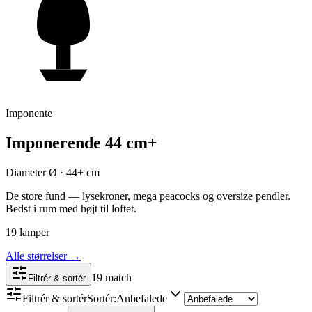
Imponente
Imponerende 44 cm+
Diameter Ø
·
44+ cm
De store fund — lysekroner, mega peacocks og oversize pendler.
Bedst i rum med højt til loftet.
19 lamper
Alle størrelser
→
19 match
Filtrér & sortér
Filtrér & sortér
Sortér
:
Anbefalede