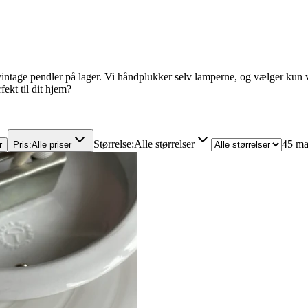
vintage pendler på lager. Vi håndplukker selv lamperne, og vælger kun vi
ekt til dit hjem?
Størrelse
:
Alle størrelser
45 ma
r
Pris
:
Alle priser