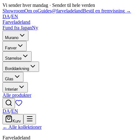
Vi sender hver mandag
·
Sender til hele verden
Showroom
Om os
Guides
@farveladeland
Bestil en fremvisning
→
DA
/
EN
Farveladeland
Fund fra Japan
Ny
Murano
Farver
Størrelse
Borddækning
Glas
Interiør
Alle produkter
DA
/
EN
Kurv
← Alle kollektioner
Farveladeland